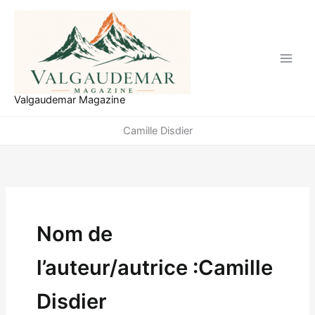
Aller
au
contenu
Valgaudemar Magazine
Camille Disdier
Nom de
l’auteur/autrice :Camille
Disdier