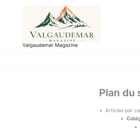
Aller
au
contenu
Valgaudemar Magazine
Plan du 
Articles par c
Catég