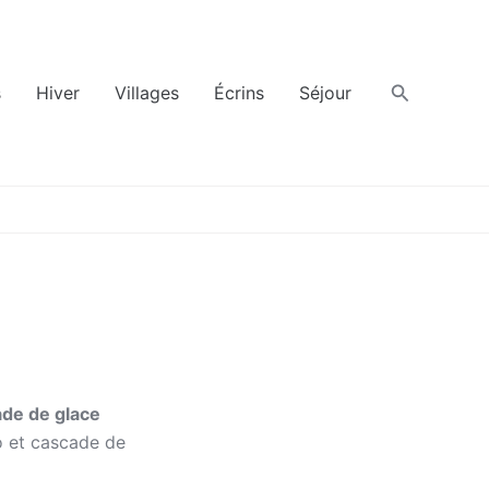
Recherche
s
Hiver
Villages
Écrins
Séjour
ade de glace
o et cascade de